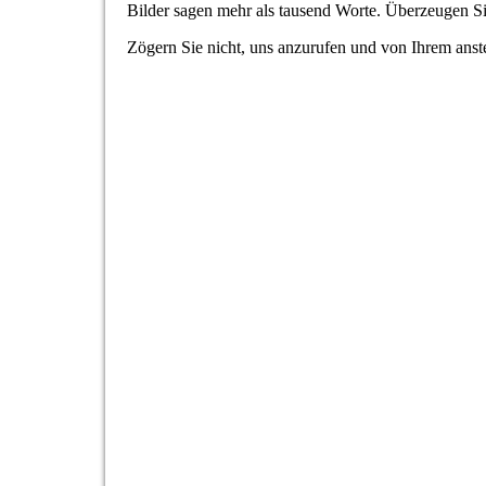
Bilder sagen mehr als tausend Worte. Überzeugen Si
Zögern Sie nicht, uns anzurufen und von Ihrem anst
1
2
3
4
5
6
7
8
9